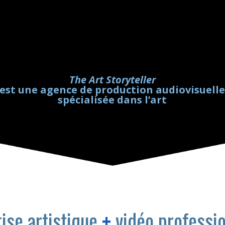
The Art Storyteller
est une agence de production audiovisuell
spécialisée dans l’art
ise artistique
+
vidéo professi