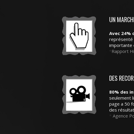
UN MARCHÉ
Avec 24% d
représenté 
importante e
*
Rapport Hi
DES RECOR
80% des in
seulement li
page a 50 f
des résultat
*
Agence Po