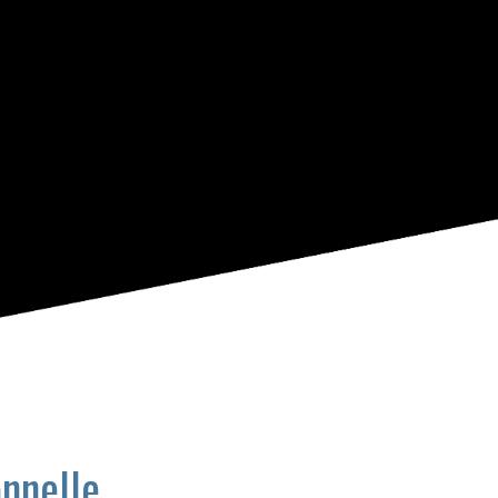
e
onnelle