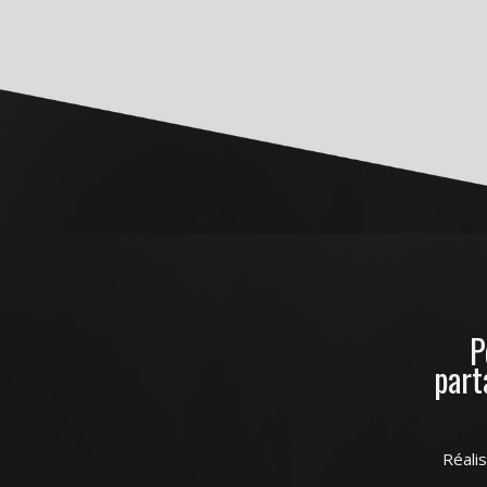
P
part
Réali